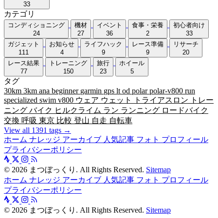
33
カテゴリ
コンディショニング
機材
イベント
食事・栄養
初心者向け
24
27
36
2
33
ガジェット
お知らせ
ライフハック
レース準備
リサーチ
111
4
9
9
20
レース結果
トレーニング
旅行
ホイール
77
150
23
5
タグ
30km
3km
ana
beginner
garmin
gps
lt
od
polar
polar-v800
run
specialized
swim
v800
ウェア
ウェット
トライアスロン
トレー
ニング
バイク
ヒルクライム
ラン
ランニング
ロードバイク
交換
呼吸
東京
比較
登山
自走
自転車
View all 1391 tags →
ホーム
ナレッジ
アーカイブ
人気記事
フォト
プロフィール
プライバシーポリシー
©
2026
まつぼっくり. All Rights Reserved.
Sitemap
ホーム
ナレッジ
アーカイブ
人気記事
フォト
プロフィール
プライバシーポリシー
©
2026
まつぼっくり. All Rights Reserved.
Sitemap