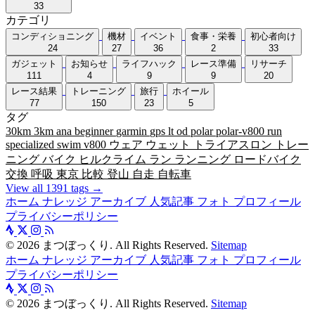
33
カテゴリ
コンディショニング
機材
イベント
食事・栄養
初心者向け
24
27
36
2
33
ガジェット
お知らせ
ライフハック
レース準備
リサーチ
111
4
9
9
20
レース結果
トレーニング
旅行
ホイール
77
150
23
5
タグ
30km
3km
ana
beginner
garmin
gps
lt
od
polar
polar-v800
run
specialized
swim
v800
ウェア
ウェット
トライアスロン
トレー
ニング
バイク
ヒルクライム
ラン
ランニング
ロードバイク
交換
呼吸
東京
比較
登山
自走
自転車
View all 1391 tags →
ホーム
ナレッジ
アーカイブ
人気記事
フォト
プロフィール
プライバシーポリシー
©
2026
まつぼっくり. All Rights Reserved.
Sitemap
ホーム
ナレッジ
アーカイブ
人気記事
フォト
プロフィール
プライバシーポリシー
©
2026
まつぼっくり. All Rights Reserved.
Sitemap