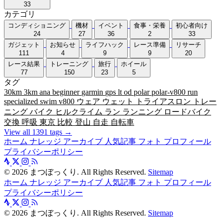
33
カテゴリ
コンディショニング
機材
イベント
食事・栄養
初心者向け
24
27
36
2
33
ガジェット
お知らせ
ライフハック
レース準備
リサーチ
111
4
9
9
20
レース結果
トレーニング
旅行
ホイール
77
150
23
5
タグ
30km
3km
ana
beginner
garmin
gps
lt
od
polar
polar-v800
run
specialized
swim
v800
ウェア
ウェット
トライアスロン
トレー
ニング
バイク
ヒルクライム
ラン
ランニング
ロードバイク
交換
呼吸
東京
比較
登山
自走
自転車
View all 1391 tags →
ホーム
ナレッジ
アーカイブ
人気記事
フォト
プロフィール
プライバシーポリシー
©
2026
まつぼっくり. All Rights Reserved.
Sitemap
ホーム
ナレッジ
アーカイブ
人気記事
フォト
プロフィール
プライバシーポリシー
©
2026
まつぼっくり. All Rights Reserved.
Sitemap