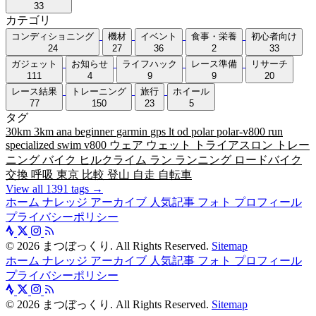
33
カテゴリ
コンディショニング
機材
イベント
食事・栄養
初心者向け
24
27
36
2
33
ガジェット
お知らせ
ライフハック
レース準備
リサーチ
111
4
9
9
20
レース結果
トレーニング
旅行
ホイール
77
150
23
5
タグ
30km
3km
ana
beginner
garmin
gps
lt
od
polar
polar-v800
run
specialized
swim
v800
ウェア
ウェット
トライアスロン
トレー
ニング
バイク
ヒルクライム
ラン
ランニング
ロードバイク
交換
呼吸
東京
比較
登山
自走
自転車
View all 1391 tags →
ホーム
ナレッジ
アーカイブ
人気記事
フォト
プロフィール
プライバシーポリシー
©
2026
まつぼっくり. All Rights Reserved.
Sitemap
ホーム
ナレッジ
アーカイブ
人気記事
フォト
プロフィール
プライバシーポリシー
©
2026
まつぼっくり. All Rights Reserved.
Sitemap