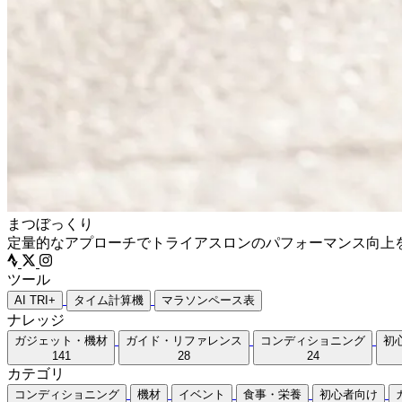
まつぼっくり
定量的なアプローチでトライアスロンのパフォーマンス向上
ツール
AI TRI+
タイム計算機
マラソンペース表
ナレッジ
ガジェット・機材
ガイド・リファレンス
コンディショニング
初
141
28
24
カテゴリ
コンディショニング
機材
イベント
食事・栄養
初心者向け