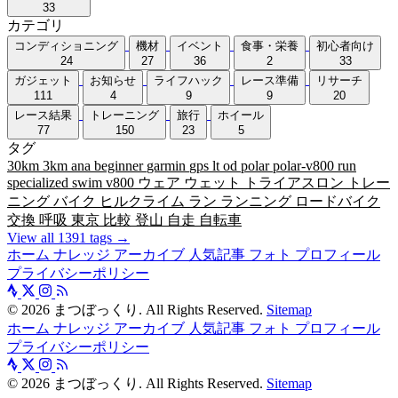
33
カテゴリ
コンディショニング
機材
イベント
食事・栄養
初心者向け
24
27
36
2
33
ガジェット
お知らせ
ライフハック
レース準備
リサーチ
111
4
9
9
20
レース結果
トレーニング
旅行
ホイール
77
150
23
5
タグ
30km
3km
ana
beginner
garmin
gps
lt
od
polar
polar-v800
run
specialized
swim
v800
ウェア
ウェット
トライアスロン
トレー
ニング
バイク
ヒルクライム
ラン
ランニング
ロードバイク
交換
呼吸
東京
比較
登山
自走
自転車
View all 1391 tags →
ホーム
ナレッジ
アーカイブ
人気記事
フォト
プロフィール
プライバシーポリシー
©
2026
まつぼっくり. All Rights Reserved.
Sitemap
ホーム
ナレッジ
アーカイブ
人気記事
フォト
プロフィール
プライバシーポリシー
©
2026
まつぼっくり. All Rights Reserved.
Sitemap